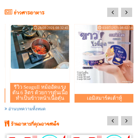
prev
next
ข่าวสารอาหาร
:36
28/08/2021 08:32:45
03/07/2021 08:02:54
รีวิว Seagull หม้ออัดแรง
ดัน 6 ลิตร ด้วยการตุ๋นเนื้อ
ิด
ทำเป็นข้าวหน้าเนื้อตุ๋น
เอมิสมาร์คเต้าหู้
อ่านบทความทั้งหมด
prev
next
ร้านอาหารที่คุณอาจสนใจ