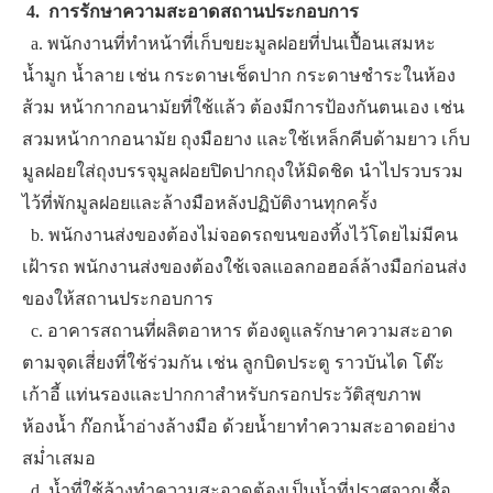
​
4. ​ ​การรักษาความสะอาดสถานประกอบการ
​ ​ ​a. พนักงานที่ทำหน้าที่เก็บขยะมูลฝอยที่ปนเปื้อนเสมหะ
น้ำมูก น้ำลาย เช่น กระดาษเช็ดปาก กระดาษชำระในห้อง
ส้วม หน้ากากอนามัยที่ใช้แล้ว ต้องมีการป้องกันตนเอง เช่น
สวมหน้ากากอนามัย ถุงมือยาง และใช้เหล็กคีบด้ามยาว เก็บ
มูลฝอยใส่ถุงบรรจุมูลฝอยปิดปากถุงให้มิดชิด นำไปรวบรวม
ไว้ที่พักมูลฝอยและล้างมือหลังปฏิบัติงานทุกครั้ง
​ ​ ​b. พนักงานส่งของต้องไม่จอดรถขนของทิ้งไว้โดยไม่มีคน
เฝ้ารถ พนักงานส่งของต้องใช้เจลแอลกอฮอล์ล้างมือก่อนส่ง
ของให้สถานประกอบการ
​ ​ ​c. อาคารสถานที่ผลิตอาหาร ต้องดูแลรักษาความสะอาด
ตามจุดเสี่ยงที่ใช้ร่วมกัน เช่น ลูกบิดประตู ราวบันได โต๊ะ
เก้าอี้ แท่นรองและปากกาสำหรับกรอกประวัติสุขภาพ
ห้องน้ำ ก๊อกน้ำอ่างล้างมือ ด้วยน้ำยาทำความสะอาดอย่าง
สม่ำเสมอ
​ ​ ​d. น้ำที่ใช้ล้างทำความสะอาดต้องเป็นน้ำที่ปราศจากเชื้อ