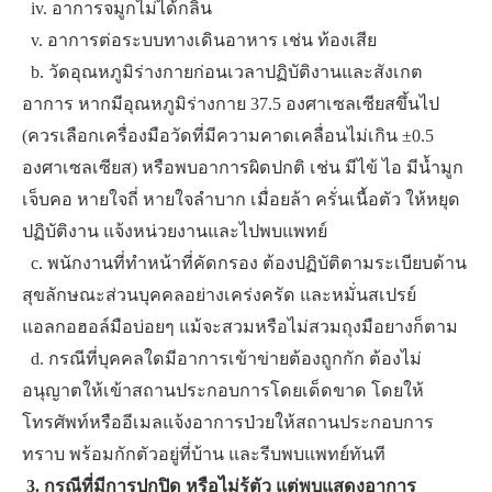
​ ​ ​iv. ​อาการจมูกไม่ได้กลิ่น
​ ​ ​v. ​อาการต่อระบบทางเดินอาหาร เช่น ท้องเสีย
​ ​ ​b. วัดอุณหภูมิร่างกายก่อนเวลาปฏิบัติงานและสังเกต
อาการ หากมีอุณหภูมิร่างกาย 37.5 องศาเซลเซียสขึ้นไป
(ควรเลือกเครื่องมือวัดที่มีความคาดเคลื่อนไม่เกิน ±0.5
องศาเซลเซียส) หรือพบอาการผิดปกติ เช่น มีไข้ ไอ มีน้ำมูก
เจ็บคอ หายใจถี่ หายใจลำบาก เมื่อยล้า ครั่นเนื้อตัว ให้หยุด
ปฏิบัติงาน แจ้งหน่วยงานและไปพบแพทย์
​ ​ ​c. พนักงานที่ทำหน้าที่คัดกรอง ต้องปฏิบัติตามระเบียบด้าน
สุขลักษณะส่วนบุคคลอย่างเคร่งครัด และหมั่นสเปรย์
แอลกอฮอล์มือบ่อยๆ แม้จะสวมหรือไม่สวมถุงมือยางก็ตาม
​ ​ ​d. กรณีที่บุคคลใดมีอาการเข้าข่ายต้องถูกกัก ต้องไม่
อนุญาตให้เข้าสถานประกอบการโดยเด็ดขาด โดยให้
โทรศัพท์หรืออีเมลแจ้งอาการป่วยให้สถานประกอบการ
ทราบ พร้อมกักตัวอยู่ที่บ้าน และรีบพบแพทย์ทันที
​
3. กรณีที่มีการปกปิด หรือไม่รู้ตัว แต่พบแสดงอาการ