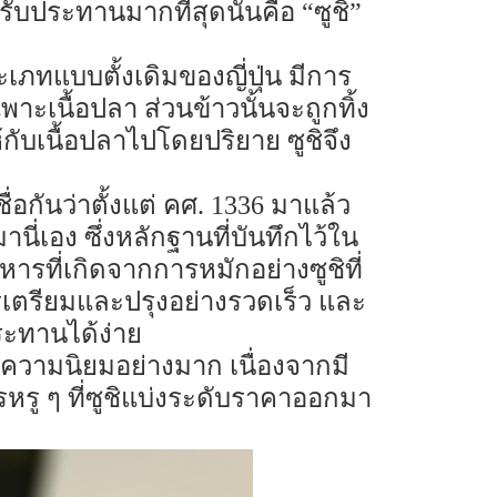
รรับประทานมากที่สุดนั่นคือ “ซูชิ”
ทแบบตั้งเดิมของญี่ปุ่น มีการ
าะเนื้อปลา ส่วนข้าวนั้นจะถูกทิ้ง
้กับเนื้อปลาไปโดยปริยาย ซูชิจึง
อกันว่าตั้งแต่ คศ. 1336 มาแล้ว
านี่เอง ซึ่งหลักฐานที่บันทึกไว้ใน
หารที่เกิดจากการหมักอย่างซูชิที่
เตรียมและปรุงอย่างรวดเร็ว และ
ระทานได้ง่าย
้รัความนิยมอย่างมาก เนื่องจากมี
ู ๆ ที่ซูชิแบ่งระดับราคาออกมา