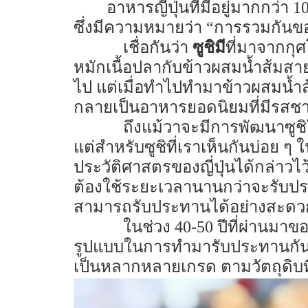
อาหารญี่ปุ่นที่มีอยู่มากกว่า 
ซึ่งมีความหมายว่า “การรวมกัน
เชื่อกันว่า
ซูชิมี
ที่มาจากกุ
หมักเนื้อปลากับข้าวผสมน้ำส้มสายช
ไป แต่เมื่อทำไปทำมาข้าวผสมน้ำส้มส
กลายเป็นอาหารยอดนิยมที่มีรสชาติ
ถึงแม้วาจะมีการพัฒนาซูชิ
แต่สำหรับซูชิที่เราเห็นกันบ่อย ๆ ใ
ประวัติศาสตรของญี่ปุ่นได้กล่าวไว้
ต้องใช้ระยะเวลานานกว่าจะรับปร
สามารถรับประทานได้อย่างสะดวก 
ในช่วง 40-50 ปีที่ผ่านมาขอ
รูปแบบในการทำมารับประทานกันเ
เป็นหลากหลายเกรด ตามวัตถุดิบที