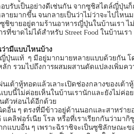
รับเป็นอย่างดีเช่นกัน จากซูชิสไตล์ญี่ปุ่นก็ถ
่หลายมากขึ้น จนกลายเป็นว่าไม่ว่าจะไปไหนม
ูชิขายอยู่ตามร้านอาหารญี่ปุ่นในบ้านเรา ไม
รที่ขาดไม่ได้สำหรับ
Street Food
ในบ้านเรา
นว่ามีแบบไหนบ้าง
่ปุ่นแท้
ๆ มีอยู่มากมายหลายแบบด้วยกัน โดย
็นหลัก รวมไปถึงการผสมผสานดัดแปลงเพิ่ม
เต้าหู้ทอดแล้วเลาะเปิดช่องกลางของเต้าหู้อ
รูปแบบนี้ไม่ค่อยเห็นในบ้านเรานักและยังไม่ค
็นตัวห่อนได้อีกด้วย
อื่น ๆ ตรงที่มีข้าวอยู่ด้านนอกและสาหร่ายอยู
 แคลิฟอร์เนีย โรล หรือที่เราเรียกกันว่ามากิ
ปจากแบบอื่น ๆ เพราะฉิราชิจะเป็นซูชิลักษณะข