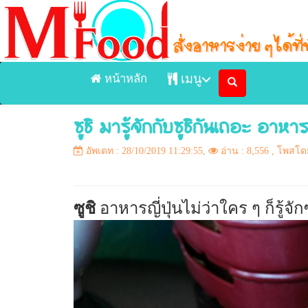
หน้าหลัก
เมนู
ซูชิ มารู้จักกับซูชิกันเถอะ อาหารญี่
หน้าแรก
อัพเดท : 28/10/2019 11:29:55,
อ่าน : 8,556
, โพสโดย
เมนูอาหารจัดส่ง Delivery
เมนูอาหารในร้าน
ซูชิ
อาหารญี่ปุ่นไม่ว่าใคร ๆ ก็รู้จักซู
ร้านอาหาร