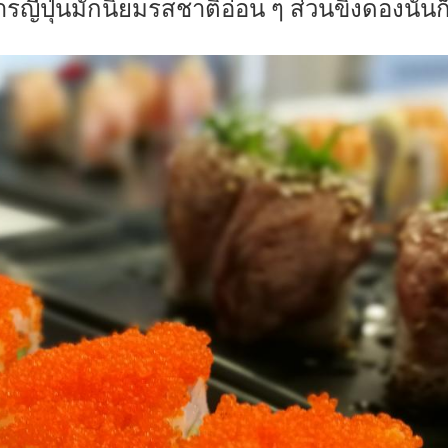
หารญี่ปุ่นมักนิยมรสชาติอ่อน ๆ ส่วนขิงดองนั้