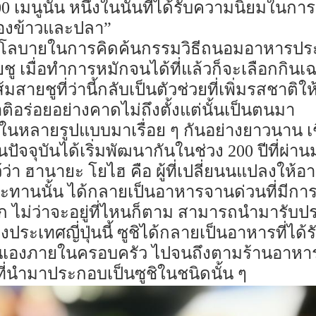
100 เมนูนั้น หนึ่งในนั้นที่ได้รับความนิยมในกา
ของข้าวและปลา”
ศโลบายในการคิดค้นกรรมวิธีถนอมอาหารประเภ
ู เมื่อทำการหมักจนได้ที่แล้วก็จะเลือกกินเฉพ
ายชูที่ว่านี้กลับเป็นตัวช่วยที่เพิ่มรสชาติให
อร่อยอย่างคาดไม่ถึงตั้งแต่นั้นเป็นตนมา
ในหลายรูปแบบมาเรื่อย ๆ กันอย่างยาวนาน เชื่
นปัจจุบันได้เริ่มพัฒนากันในช่วง 200 ปีที่ผ่านม
ว่า ฮานายะ โยไฮ คือ ผู้ที่เปลี่ยนนแปลงให้อา
ะทานนั้น ได้กลายเป็นอาหารจานด่วนที่มีการ
ไม่ว่าจะอยู่ที่ไหนก็ตาม สามารถนำมารับป
งประเทศญี่ปุ่นนี้ ซูชิได้กลายเป็นอาหารที่ได
องภายในครอบครัว ไปจนถึงตามร้านอาหารหร
่นำมาประกอบเป็นซูชิในชนิดนั้น ๆ