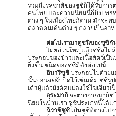
รวมถึงรสชาติของซูชิก็ได้รับการตอบ
คนไทย และความนิยมนี้ก็ยิ่งแพร
ต่าง ๆ ในเมืองไทยก็ตาม มักจะพบซ
ตลาดคนเดินต่าง ๆ กลายเป็นอาหา
ต่อไปเรามาดูชนิของซูชิกั
โดยส่วนใหญ่แล้วซูชิสไตล์ญี
ประกอบของข้าวและเนื้อสัตว์เป
ยิ่งขึ้น ชนิดของซูชิมีดังต่อไปนี้
อินาริซูชิ
ประกอบไปด้วยแผ่น
นั้นก่อนจะพับปิดไว้เช่นเดิม ซูชิ
เต้าหู้แล้วยังดัดแปลงใช้ไข่เจียวเป
อุระมากิ
จะต่างจากมากิชนิด
นิยมในบ้านเรา ซูชิประเภทนี้ได้แก่
ฉิราชิซูชิ
เป็นซูชิที่ต่างไ