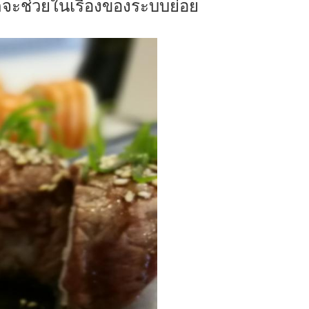
นก็จะช่วยในเรื่องของระบบย่อย