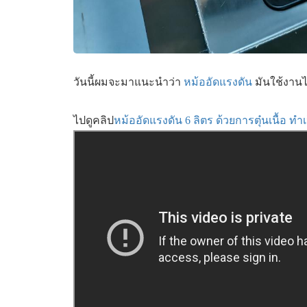
วันนี้ผมจะมาแนะนำว่า
หม้ออัดแรงดัน
มันใช้งานไ
ไปดูคลิป
หม้ออัดแรงดัน 6 ลิตร ด้วยการตุ๋นเนื้อ ทำเ