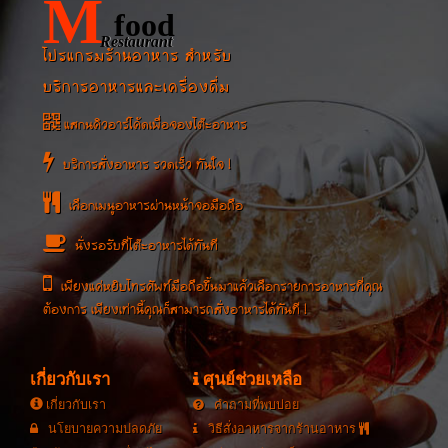
M
food
Restaurant
โปรแกรมร้านอาหาร สำหรับ
บริการอาหารและเครื่องดื่ม
แสกนคิวอาร์โค้ดเพื่อจองโต๊ะอาหาร
บริการสั่งอาหาร รวดเร็ว ทันใจ !
เลือกเมนูอาหารผ่านหน้าจอมือถือ
นั่งรอรับที่โต๊ะอาหารได้ทันที
เพียงแค่หยิบโทรศัพท์มือถือขึ้นมาแล้วเลือกรายการอาหารที่คุณ
ต้องการ เพียงเท่านี้คุณก็สามารถสั่งอาหารได้ทันที !
เกี่ยวกับเรา
ศุนย์ช่วยเหลือ
เกี่ยวกับเรา
คำถามที่พบบ่อย
นโยบายความปลดภัย
วิธีสั่งอาหารจากร้านอาหาร