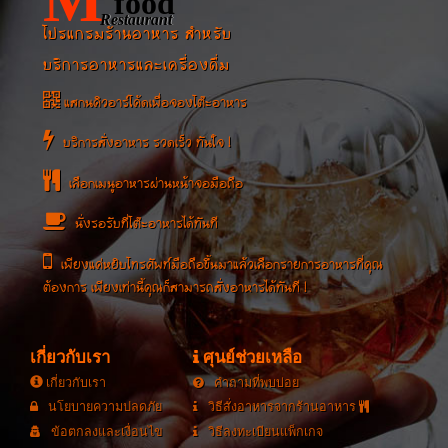
food
Restaurant
โปรแกรมร้านอาหาร สำหรับ
บริการอาหารและเครื่องดื่ม
แสกนคิวอาร์โค้ดเพื่อจองโต๊ะอาหาร
บริการสั่งอาหาร รวดเร็ว ทันใจ !
เลือกเมนูอาหารผ่านหน้าจอมือถือ
นั่งรอรับที่โต๊ะอาหารได้ทันที
เพียงแค่หยิบโทรศัพท์มือถือขึ้นมาแล้วเลือกรายการอาหารที่คุณ
ต้องการ เพียงเท่านี้คุณก็สามารถสั่งอาหารได้ทันที !
เกี่ยวกับเรา
ศุนย์ช่วยเหลือ
เกี่ยวกับเรา
คำถามที่พบบ่อย
นโยบายความปลดภัย
วิธีสั่งอาหารจากร้านอาหาร
ข้อตกลงและเงื่อนไข
วิธีลงทะเบียนแพ็กเกจ