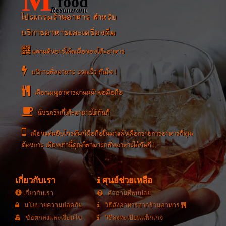
food
Restaurant
โปรแกรมร้านอาหาร สำหรับ
บริการอาหารและเครื่องดื่ม
แสกนคิวอาร์โค้ดเพื่อจองโต๊ะอาหาร
บริการสั่งอาหาร รวดเร็ว ทันใจ !
เลือกเมนูอาหารผ่านหน้าจอมือถือ
นั่งรอรับที่โต๊ะอาหารได้ทันที
เพียงแค่หยิบโทรศัพท์มือถือขึ้นมาแล้วเลือกรายการอาหารที่คุณ
ต้องการ เพียงเท่านี้คุณก็สามารถสั่งอาหารได้ทันที !
เกี่ยวกับเรา
ศุนย์ช่วยเหลือ
เกี่ยวกับเรา
คำถามที่พบบ่อย
นโยบายความปลดภัย
วิธีสั่งอาหารจากร้านอาหาร
ข้อตกลงและเงื่อนไข
วิธีลงทะเบียนแพ็กเกจ