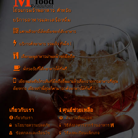
food
Restaurant
โปรแกรมร้านอาหาร สำหรับ
บริการอาหารและเครื่องดื่ม
แสกนคิวอาร์โค้ดเพื่อจองโต๊ะอาหาร
บริการสั่งอาหาร รวดเร็ว ทันใจ !
เลือกเมนูอาหารผ่านหน้าจอมือถือ
นั่งรอรับที่โต๊ะอาหารได้ทันที
เพียงแค่หยิบโทรศัพท์มือถือขึ้นมาแล้วเลือกรายการอาหารที่คุณ
ต้องการ เพียงเท่านี้คุณก็สามารถสั่งอาหารได้ทันที !
เกี่ยวกับเรา
ศุนย์ช่วยเหลือ
เกี่ยวกับเรา
คำถามที่พบบ่อย
นโยบายความปลดภัย
วิธีสั่งอาหารจากร้านอาหาร
ข้อตกลงและเงื่อนไข
วิธีลงทะเบียนแพ็กเกจ