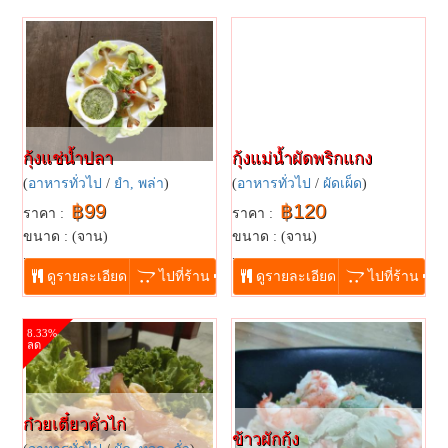
กุ้งแช่น้ำปลา
กุ้งแม่น้ำผัดพริกแกง
(
อาหารทั่วไป
/
ยำ, พล่า
)
(
อาหารทั่วไป
/
ผัดเผ็ด
)
฿99
฿120
ราคา :
ราคา :
ขนาด : (จาน)
ขนาด : (จาน)
...
...
ดูรายละเอียด
ไปที่ร้าน
ดูรายละเอียด
ไปที่ร้าน
8.33%
ลด
ก๋วยเตี๋ยวคั่วไก่
ข้าวผักกุ้ง