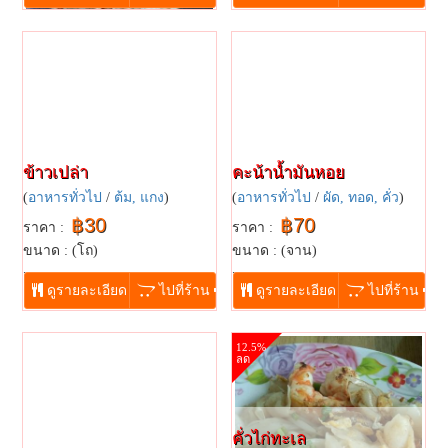
ข้าวเปล่า
คะน้าน้ำมันหอย
(
อาหารทั่วไป
/
ต้ม, แกง
)
(
อาหารทั่วไป
/
ผัด, ทอด, คั่ว
)
฿30
฿70
ราคา :
ราคา :
ขนาด : (โถ)
ขนาด : (จาน)
...
...
ดูรายละเอียด
ไปที่ร้าน
ดูรายละเอียด
ไปที่ร้าน
12.5%
ลด
คั่วไก่ทะเล