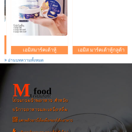
ขนาด : ()
ขนาด : ()
...
...
สั่งอาหาร
สั่งอาหาร
ง
้อ
เอมิสมาร์คเต้าหู้
เอมิส มาร์คเต้าหู้กลูต้า
อ่านบทความทั้งหมด
สุกี้น้ำ
ราดหน้าปลาเต้าซี่
(
ทั่วไป
/
ผัด, ทอด, คั่ว
)
(
ทั่วไป
/
ผัด, ทอด, คั่ว
)
M
฿60
฿70
ราคา :
ราคา :
food
ขนาด : ()
ขนาด : ()
Restaurant
ทะเลเพิ่ม 20...
...
โปรแกรมร้านอาหาร สำหรับ
สั่งอาหาร
สั่งอาหาร
บริการอาหารและเครื่องดื่ม
แสกนคิวอาร์โค้ดเพื่อจองโต๊ะอาหาร