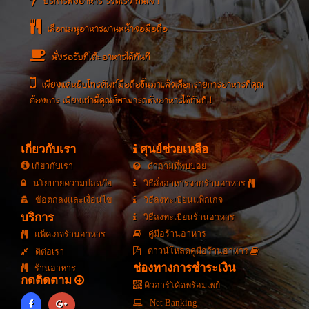
บริการสั่งอาหาร รวดเร็ว ทันใจ !
เลือกเมนูอาหารผ่านหน้าจอมือถือ
ราดหน้ายอดผักคะน้า
นั่งรอรับที่โต๊ะอาหารได้ทันที
ฮ่องกง
กระเพาะปลาน้ำแดง
(
อาหารทั่วไป
/
ผัด, ทอด, คั่ว
)
(
ทั่วไป
/
ต้ม, แกง
)
เพียงแค่หยิบโทรศัพท์มือถือขึ้นมาแล้วเลือกรายการอาหารที่คุณ
฿45
฿80
ต้องการ เพียงเท่านี้คุณก็สามารถสั่งอาหารได้ทันที !
ราคา :
ราคา :
ขนาด : ()
ขนาด : ()
...
...
สั่งอาหาร
สั่งอาหาร
เกี่ยวกับเรา
ศุนย์ช่วยเหลือ
เกี่ยวกับเรา
คำถามที่พบบ่อย
นโยบายความปลดภัย
วิธีสั่งอาหารจากร้านอาหาร
ข้อตกลงและเงื่อนไข
วิธีลงทะเบียนแพ็กเกจ
บริการ
วิธีลงทะเบียนร้านอาหาร
คู่มือร้านอาหาร
แพ็คเกจร้านอาหาร
ดาวน์โหลดคู่มือร้านอาหาร
ติต่อเรา
ช่องทางการชำระเงิน
ร้านอาหาร
กดติดตาม
คิวอาร์โค้ดพร้อมเพย์
Net Banking