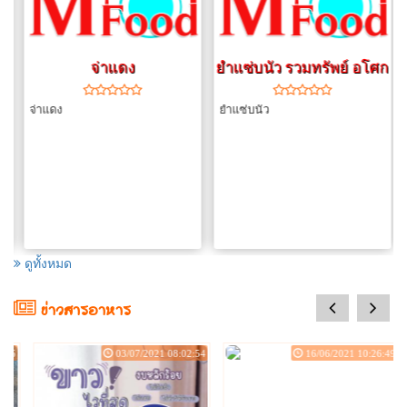
ิ
จ่าแดง
ยำแซ่บนัว รวมทรัพย์ อโศก
ข้าวผัดปู
กระเพาะปลาผัดแห้ง
(
อาหารทั่วไป
/
ผัด, ทอด, คั่ว
)
(
ทั่วไป
/
ผัด, ทอด, คั่ว
)
จ่าแดง
ยำแซ่บนัว
฿70
฿110
ราคา :
ราคา :
ขนาด : ()
ขนาด : ()
...
...
สั่งอาหาร
สั่งอาหาร
ดูทั้งหมด
prev
next
ข่าวสารอาหาร
บะหมี่เกี๊ยวปูหมูแดง
โกยซีหมี่
:45
03/07/2021 08:02:54
16/06/2021 10:26:49
(
ทั่วไป
/
ผัด, ทอด, คั่ว
)
(
/
ผัด, ทอด, คั่ว
)
฿70
฿55
ราคา :
ราคา :