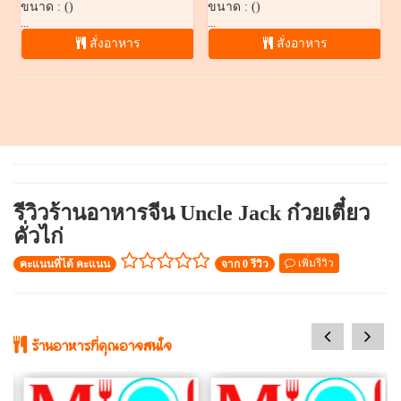
ขนาด : ()
ขนาด : ()
...
...
สั่งอาหาร
สั่งอาหาร
สุกี้แห้ง
ข้าวผัดหางโจว
รีวิวร้านอาหารจีน Uncle Jack ก๋วยเตี๋ยว
(
อาหารทั่วไป
/
ผัด, ทอด, คั่ว
)
(
ทั่วไป
/
ผัด, ทอด, คั่ว
)
คั่วไก่
฿60
฿50
ราคา :
ราคา :
เพิ่มรีวิว
คะแนนที่ได้ คะแนน
จาก 0 รีวิว
ขนาด : ()
ขนาด : ()
ทะเลเพิ่ม 20&...
...
สั่งอาหาร
สั่งอาหาร
prev
next
ร้านอาหารที่คุณอาจสนใจ