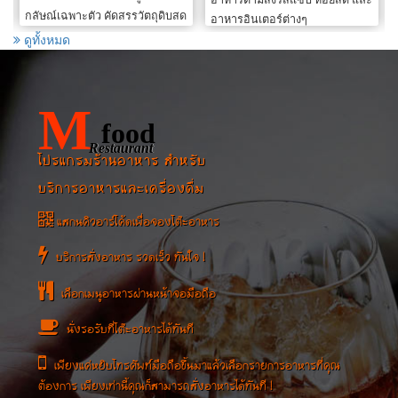
​
โซดา เย็น ปั่น พิซซ่า สปาเก็ตตี้
อาหารอินเตอร์ต่างๆ
เมนูแนะนำ ชานมมาเลย์ ชา
ดูทั้งหมด
ไต้หวันมะนาวหวาน โอเลี้ยง
M
food
Restaurant
โปรแกรมร้านอาหาร สำหรับ
บริการอาหารและเครื่องดื่ม
แสกนคิวอาร์โค้ดเพื่อจองโต๊ะอาหาร
บริการสั่งอาหาร รวดเร็ว ทันใจ !
เลือกเมนูอาหารผ่านหน้าจอมือถือ
นั่งรอรับที่โต๊ะอาหารได้ทันที
เพียงแค่หยิบโทรศัพท์มือถือขึ้นมาแล้วเลือกรายการอาหารที่คุณ
ต้องการ เพียงเท่านี้คุณก็สามารถสั่งอาหารได้ทันที !