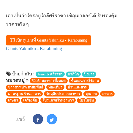
เอาเป็นว่าใครอยู่ใกล้ศรีราชา เชิญมาลองได้ รับรองคุ้ม
ราคาจริง ๆ
เปิดดูแผนที่ Giants Yakiniku - Karabuning
Giants Yakiniku - Karabuning
ป้ายกำกับ :
Gaients ศรีราชา
ยากินิกุ
ปิ้งย่าง
หมวดหมู่
รีวิวร้านอาหารทั้งหมด
ขั้นตอนการใช้งาน
ข่าวสาร ประชาสัมพันธ์
ท่องเที่ยว
บ้านและสวน
มาตรฐาน ร้านอาหาร
วัตถุดิบประกอบอาหาร
สุขภาพ
อาหาร
เกษตร
เครื่องดื่ม
โปรแกรมร้านอาหาร
โปรโมชั่น
แชร์