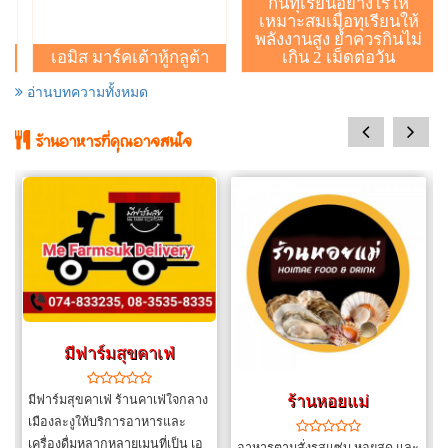
กินทุเรียนอย่างไรให้
เหมาะสมเมื่อทุเรียนให้
7 เมนูให้คุณค่าทาง
พลังงานสูง ย้ำควรกินไม่
โภชนาการ เสริมสร้าง
เกิน 2 เม็ดต่อวัน
ภูมิคุ้มกัน ต้านโควิด-19
อ่านบทความทั้งหมด
prev
next
ร้านอาหารที่คุณอาจสนใจ
คุณโรส ชามาเล
ร้านหอยแม่
ชา กาแฟ ชานมมาเลย์ ชาไต้หวัน
มะนาวหวาน ชานมไข่มุกไต้หวัน
ไซรัปผลไม้ โอเลี้ยง ชาเขียว นม
อาหารตามสั่งรสแซ่บ หอยสด และ