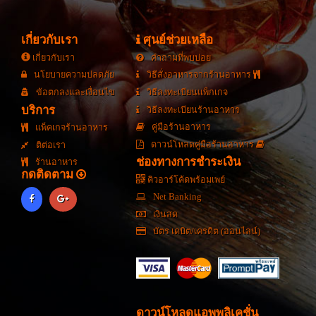
เกี่ยวกับเรา
ศุนย์ช่วยเหลือ
เกี่ยวกับเรา
คำถามที่พบบ่อย
นโยบายความปลดภัย
วิธีสั่งอาหารจากร้านอาหาร
ข้อตกลงและเงื่อนไข
วิธีลงทะเบียนแพ็กเกจ
บริการ
วิธีลงทะเบียนร้านอาหาร
คู่มือร้านอาหาร
แพ็คเกจร้านอาหาร
ดาวน์โหลดคู่มือร้านอาหาร
ติต่อเรา
ช่องทางการชำระเงิน
ร้านอาหาร
กดติดตาม
คิวอาร์โค้ดพร้อมเพย์
Net Banking
เงินสด
บัตร เดบิต/เครดิต (ออนไลน์)
ดาวน์โหลดแอพพลิเคชั่น