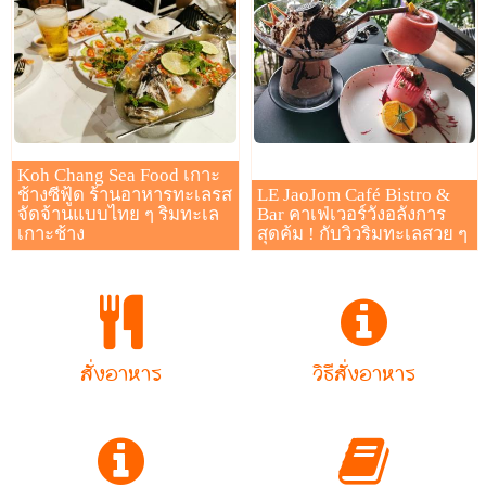
Koh Chang Sea Food เกาะ
ช้างซีฟู้ด ร้านอาหารทะเลรส
LE JaoJom Café Bistro​ &
จัดจ้านแบบไทย ๆ ริมทะเล
Bar คาเฟ่เวอร์วังอลังการ
เกาะช้าง
สุดค้ม ! กับวิวริมทะเลสวย ๆ
สั่งอาหาร
วิธีสั่งอาหาร