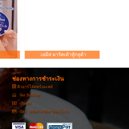
กินทุเรี
ทุเรียนใ
เอมิส มาร์คเต้าหู้กลูต้า
ช่องทางการชำระเงิน
คิวอาร์โค้ดพร้อมเพย์
Net Banking
เงินสด
บัตร เดบิต/เครดิต (ออนไลน์)