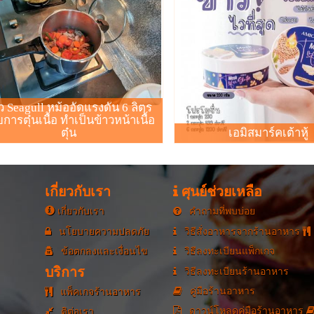
เกษตรความสุข
ซื้อไข่ไก่2กล่องในราคา 49บาท
ิว Seagull หม้ออัดแรงดัน 6 ลิตร
ยการตุ๋นเนื้อ ทำเป็นข้าวหน้าเนื้อ
ตุ๋น
เอมิสมาร์คเต้าหู้
เกี่ยวกับเรา
ศุนย์ช่วยเหลือ
เกี่ยวกับเรา
คำถามที่พบบ่อย
นโยบายความปลดภัย
วิธีสั่งอาหารจากร้านอาหาร
ข้อตกลงและเงื่อนไข
วิธีลงทะเบียนแพ็กเกจ
บริการ
วิธีลงทะเบียนร้านอาหาร
คู่มือร้านอาหาร
แพ็คเกจร้านอาหาร
ดาวน์โหลดคู่มือร้านอาหาร
ติต่อเรา