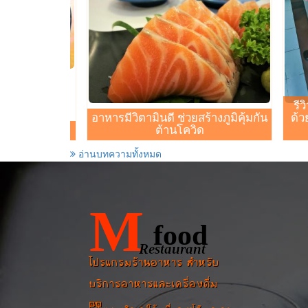
รีว
อาหารมีวิตามินดี ช่วยสร้างภูมิคุ้มกัน
ด้ว
น้ำใส
ต้านโควิด
อ่านบทความทั้งหมด
M
food
Restaurant
โปรแกรมร้านอาหาร สำหรับ
บริการอาหารและเครื่องดื่ม