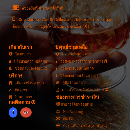
นั่งรอรับที่โต๊ะอาหารได้ทันที
เพียงแค่หยิบโทรศัพท์มือถือขึ้นมาแล้วเลือกรายการอาหารที่คุณ
ต้องการ เพียงเท่านี้คุณก็สามารถสั่งอาหารได้ทันที !
เกี่ยวกับเรา
ศุนย์ช่วยเหลือ
เกี่ยวกับเรา
คำถามที่พบบ่อย
นโยบายความปลดภัย
วิธีสั่งอาหารจากร้านอาหาร
ข้อตกลงและเงื่อนไข
วิธีลงทะเบียนแพ็กเกจ
บริการ
วิธีลงทะเบียนร้านอาหาร
คู่มือร้านอาหาร
แพ็คเกจร้านอาหาร
ดาวน์โหลดคู่มือร้านอาหาร
ติต่อเรา
ช่องทางการชำระเงิน
ร้านอาหาร
กดติดตาม
คิวอาร์โค้ดพร้อมเพย์
Net Banking
เงินสด
บัตร เดบิต/เครดิต (ออนไลน์)