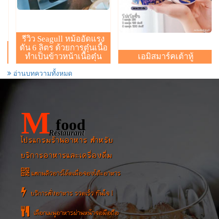
รีวิว Seagull หม้ออัดแรง
ดัน 6 ลิตร ด้วยการตุ๋นเนื้อ
ิด
ทำเป็นข้าวหน้าเนื้อตุ๋น
เอมิสมาร์คเต้าหู้
อ่านบทความทั้งหมด
M
food
Restaurant
โปรแกรมร้านอาหาร สำหรับ
บริการอาหารและเครื่องดื่ม
แสกนคิวอาร์โค้ดเพื่อจองโต๊ะอาหาร
บริการสั่งอาหาร รวดเร็ว ทันใจ !
เลือกเมนูอาหารผ่านหน้าจอมือถือ