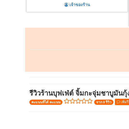
เจ้าของร้าน
รีวิวร้านบุฟเฟ่ต์ จิ้มกะจุ่มชาบูมันกุ้
เพิ่มรี
คะแนนที่ได้ คะแนน
จาก 0 รีวิว