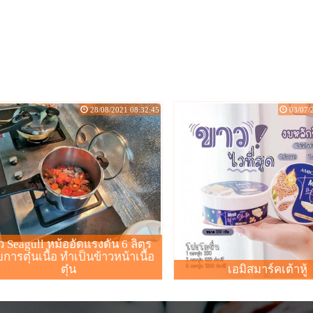
สตอเบอร์รี่ซิ่ง
์รี่โยเกิร์ตเกร็ดหิมะ​ เปิด​ 9.00-
ราคาแก้วละ​ 25฿ มีให้เลือกหลาย
ิ
28/08/2021 08:32:45
03/07/
ิว Seagull หม้ออัดแรงดัน 6 ลิตร
ยการตุ๋นเนื้อ ทำเป็นข้าวหน้าเนื้อ
ตุ๋น
เอมิสมาร์คเต้าหู้