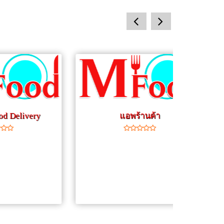
prev
next
y
แอพร้านค้า