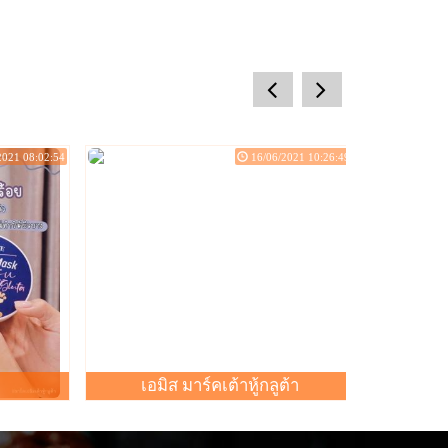
prev
next
2021 08:02:54
16/06/2021 10:26:49
กินทุเรี
ทุเรียนใ
เอมิส มาร์คเต้าหู้กลูต้า