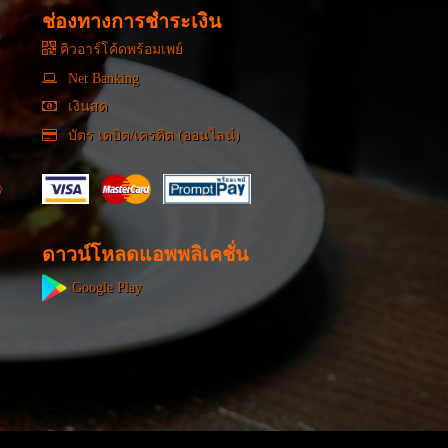
ช่องทางการชำระเงิน
คิวอาร์โค้ดพร้อมเพย์
Net Banking
เงินสด
บัตร เดบิต/เครดิต (ออนไลน์)
ดาวน์โหลดแอพพลิเคชั่น
Google Play