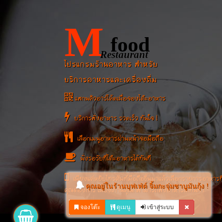
M
food
Restaurant
โปรแกรมร้านอาหาร สำหรับ
บริการอาหารและเครื่องดื่ม
แสกนคิวอาร์โค้ดเพื่อจองโต๊ะอาหาร
บริการสั่งอาหาร รวดเร็ว ทันใจ !
เลือกเมนูอาหารผ่านหน้าจอมือถือ
นั่งรอรับที่โต๊ะอาหารได้ทันที
เพียงแค่หยิบโทรศัพท์มือถือขึ้นมาแล้วเลือกรายการอาหารที
คุณอยู่ในร้านบุฟเฟ่ต์ จิ้มกะจุ่มชาบูมันกุ้ง !
คุณต้องการ เพียงเท่านี้คุณก็สามารถสั่งอาหารได้ทันที !
จองโต๊ะ
ดูเมนู
เข้าสู่ระบบ