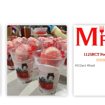
112SRCT Food Deliver
#112srct #food