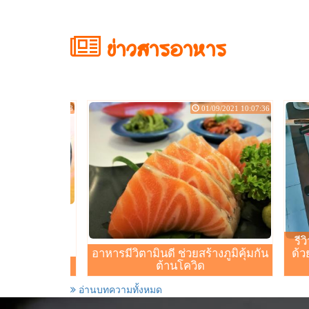
BAAN​ N&R​ Cafe
ข่าวสารอาหาร
น้ำปั่น​ สมูทตี้ สตรอเบอรี่สมูทตี้ ส้มปั่น
สตอเบอร
เบอร์รี่ มิกเบอรี่ มะม่วง โกโก้มิ้น โกโก้
19.00 
คาราเมล คุกกี้ เค้ก ขนมเปี๊ยะ
รสชาต
04/01/2022 13:32:08
01/09/2021 10:07:36
รีว
อาหารมีวิตามินดี ช่วยสร้างภูมิคุ้มกัน
ด้ว
น้ำใส
ต้านโควิด
อ่านบทความทั้งหมด