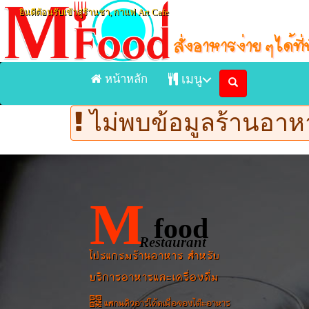
ยินดีต้อนรับเข้าสู่ร้านชา, กาแฟ Art Cafe
หน้าหลัก
เมนู
ไม่พบข้อมูลร้านอาหา
หน้าแรก
ร้านชา, กาแฟ Art Cafe
เมนูอาหารจัดส่ง Delivery
M
เมนูอาหารในร้าน
food
Restaurant
ร้านอาหาร
โปรแกรมร้านอาหาร สำหรับ
บริการอาหารและเครื่องดื่ม
แสกนคิวอาร์โค้ดเพื่อจองโต๊ะอาหาร