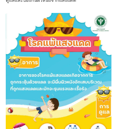
ดูแลและป้องกันผิวหนังจากแสงแดด