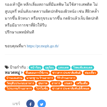
รองเท้าบู๊ท หลีกเลี่ยงสถานที่มีมลพิษ ไม่ใช้สารเสพติด ไม่
สูบบุหรี่ หมั่นสังเกตความผิดปกติของผิวหนัง เช่น สีผิวคล้ำ
มากขึ้น ผิวหนา หรือขรุขระมากขึ้น กดผิวแล้วเจ็บ ผิดปกติ
หรือมีอาการชาที่ผิวให้รีบ
ปรึกษาแพทย์ทันที
ขอบคุณที่มา
https://pr.moph.go.th/
ป้ายกำกับ :
หน้าร้อน
ฤดูร้อน
แสงแดด
โรคแพ้แสงแดด
หมวดหมู่
ขั้นตอนการใช้งาน
ข่าวสาร ประชาสัมพันธ์
ท่องเที่ยว
บ้านและสวน
มาตรฐาน ร้านอาหาร
รีวิวร้านอาหาร
วัตถุดิบประกอบอาหาร
สุขภาพ
อาหาร
เกษตร
เครื่องดื่ม
โปรแกรมร้านอาหาร
โปรโมชั่น
ข่าวสาร ประชาสัมพันธ์ทั้งหมด
แชร์