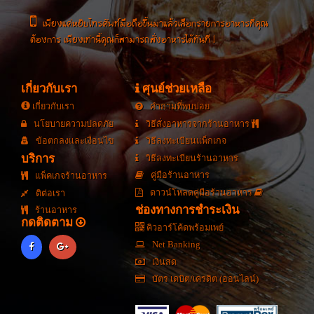
เพียงแค่หยิบโทรศัพท์มือถือขึ้นมาแล้วเลือกรายการอาหารที่คุณ
ต้องการ เพียงเท่านี้คุณก็สามารถสั่งอาหารได้ทันที !
เกี่ยวกับเรา
ศุนย์ช่วยเหลือ
เกี่ยวกับเรา
คำถามที่พบบ่อย
นโยบายความปลดภัย
วิธีสั่งอาหารจากร้านอาหาร
ข้อตกลงและเงื่อนไข
วิธีลงทะเบียนแพ็กเกจ
บริการ
วิธีลงทะเบียนร้านอาหาร
คู่มือร้านอาหาร
แพ็คเกจร้านอาหาร
ดาวน์โหลดคู่มือร้านอาหาร
ติต่อเรา
ช่องทางการชำระเงิน
ร้านอาหาร
กดติดตาม
คิวอาร์โค้ดพร้อมเพย์
Net Banking
เงินสด
บัตร เดบิต/เครดิต (ออนไลน์)