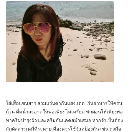
ใส่เสื้อแขนยาว สวมแว่นตากันแสงแดด กินอาหารให้ครบ
ถ้วน ดื่มน้ำสะอาดให้พอเพียง ไม่เครียด พักผ่อนให้เพียงพอ
ทาครีมบำรุงผิว และครีมกันแดดสม่ำเสมอ หากจำเป็นต้อง
สัมผัสสารเคมีที่ระคายเคืองควรใช้วัสดุป้องกัน เช่น ถุงมือ