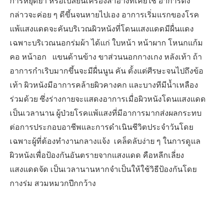
การหยุดยา หรือเปลี่ยนเครื่องสำอางที่เคยใช้ อาการดัง
กล่าวจะค่อย ๆ ดีขึ้นจนหายไปเอง อาการเริ่มแรกของโรค
แพ้แสงแดดจะคันบริเวณผิวหนังที่โดนแสงแดดมีผื่นแดง
เฉพาะบริเวณนอกร่มผ้า ได้แก่ ใบหน้า หน้าผาก โหนกแก้ม
คอ หน้าอก แขนด้านข้าง ขาส่วนนอกกางเกง หลังเท้า ถ้า
อาการกำเริบมากขึ้นจะมีผื่นนูน คัน ตั้งแต่ศีรษะจนไปถึงข้อ
เท้า ผิวหนังมีอาการคล้ายผิวคางคก และบางทีมีน้ำเหลือง
ร่วมด้วย ซึ่งร่างกายจะแสดงอาการเมื่อผิวหนังโดนแสงแดด
เป็นเวลานาน ผู้ป่วยโรคแพ้แสงที่มีอาการมากส่งผลกระทบ
ต่อการประกอบอาชีพและการดำเนินชีวิตประจำวันโดย
เฉพาะผู้ที่ต้องทำงานกลางแจ้ง เคล็ดลับง่าย ๆ ในการดูแล
ผิวหนังเพื่อป้องกันอันตรายจากแสงแดด คือหลีกเลี่ยง
แสงแดดจัด เป็นเวลานานหากจำเป็นให้ใช้วิธีป้องกันโดย
กางร่ม สวมหมวกปีกกว้าง