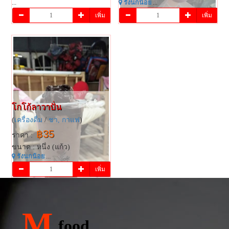
...
รังนกน้อย
...
เพิ่ม
เพิ่ม
โกโก้ลาวาปั่น
(
เครื่องดื่ม
/
ชา, กาแฟ
)
฿35
ราคา :
ขนาด : หนึ่ง (แก้ว)
รังนกน้อย
...
เพิ่ม
M
food