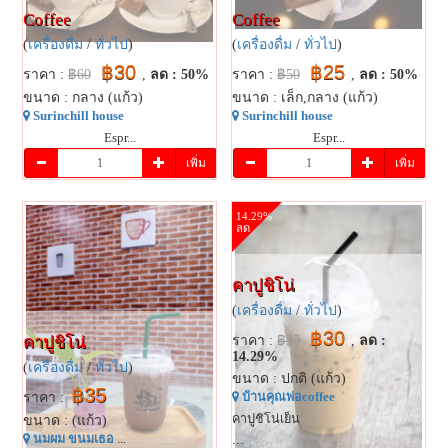
Coffee
Coffee
(
เครื่องดื่ม
/
ทั่วไป
)
(
เครื่องดื่ม
/
ทั่วไป
)
฿30
฿25
ราคา :
฿60
,
ลด : 50%
ราคา :
฿50
,
ลด : 50%
ขนาด : กลาง (แก้ว)
ขนาด : เล็ก,กลาง (แก้ว)
Surinchill house
Surinchill house
Espr...
Espr...
เพิ่ม
เพิ่ม
14.29%
ลด
คาปูชิโน่
(
เครื่องดื่ม
/
ทั่วไป
)
฿30
คาปูชิโน่
ราคา :
฿35
,
ลด :
14.29%
(
เครื่องดื่ม
/
ทั่วไป
)
ขนาด : ปกติ (แก้ว)
฿35
ราคา :
บ้านคุณพ่อ​coffee
คาปูชิโน่เย็น
ขนาด : (แก้ว)
นมผม ขนมเธอ
...
...