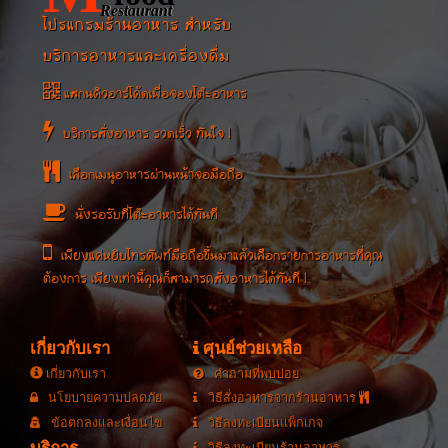
Restaurant
โปรแกรมร้านอาหาร สำหรับ
บริการอาหารและเครื่องดื่ม
แสกนคิวอาร์โค้ดเพื่อจองโต๊ะอาหาร
บริการสั่งอาหาร รวดเร็ว ทันใจ !
เลือกเมนูอาหารผ่านหน้าจอมือถือ
นั่งรอรับที่โต๊ะอาหารได้ทันที
เพียงแค่หยิบโทรศัพท์มือถือขึ้นมาแล้วเลือกรายการอาหารที่คุณ
ต้องการ เพียงเท่านี้คุณก็สามารถสั่งอาหารได้ทันที !
เกี่ยวกับเรา
ศุนย์ช่วยเหลือ
เกี่ยวกับเรา
คำถามที่พบบ่อย
นโยบายความปลดภัย
วิธีสั่งอาหารจากร้านอาหาร
ข้อตกลงและเงื่อนไข
วิธีลงทะเบียนแพ็กเกจ
วิธีลงทะเบียนร้านอาหาร