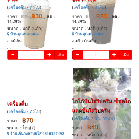
(
เครื่องดื่ม
/
ทั่วไป
)
(
เครื่องดื่ม
/
ทั่วไป
)
฿30
฿30
ราคา :
฿35
,
ลด :
ราคา :
฿35
,
ลด :
14.29%
14.29%
ขนาด : ปกติ (แก้ว)
ขนาด : ปกติ (แก้ว)
บ้านคุณพ่อ​coffee
บ้านคุณพ่อ​coffee
ลาเต้เย็น
อเมริกาโน่เย็น
...
...
เพิ่ม
เพิ่ม
โกโก้ปั่นใส่วิปครีม /ช็อคโก
เครื่องดื่ม
แลตปั่นใส่วิปครีม
(
เครื่องดื่ม
/
ทั่วไป
)
(
เครื่องดื่ม
/
ชา, กาแฟ
)
฿70
ราคา :
฿40
ราคา :
ขนาด : ใหญ่ ()
ร้านเจ้นางลาบยโส 0810587492
ขนาด : หนึ่ง (แก้ว)