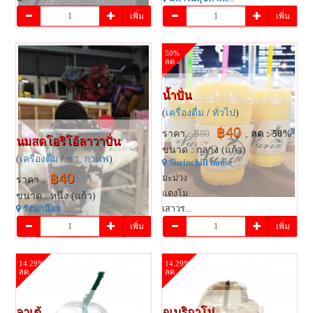
เพิ่ม
เพิ่ม
50%
ลด
น้ำปั่น
(
เครื่องดื่ม
/
ทั่วไป
)
฿40
ราคา :
฿80
,
ลด : 50%
นมสดโอริโอ้ลาวาปั่น
ขนาด : กลาง (แก้ว)
(
เครื่องดื่ม
/
ชา, กาแฟ
)
Surinchill house
฿40
มะม่วง
ราคา :
แตงโม
ขนาด : หนึ่ง (แก้ว)
รังนกน้อย
...
เสาวร...
เพิ่ม
เพิ่ม
14.29%
14.29%
ลด
ลด
ลาเต้
อเมริกาโน่