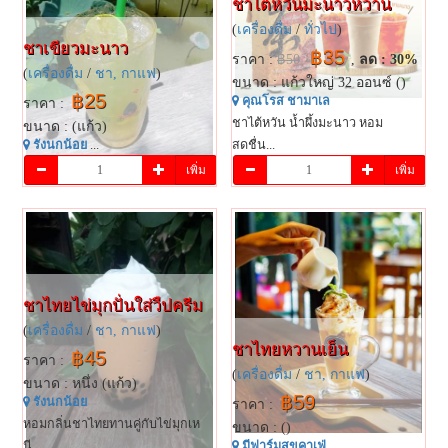
ชาไต้หวันมะนาวหวาน
(
เครื่องดื่ม
/
ทั่วไป
)
ชาเขียวมะนาว
฿35
ราคา :
฿50
,
ลด : 30%
(
เครื่องดื่ม
/
ชา, กาแฟ
)
ขนาด : แก้วใหญ่ 32 ออนซ์ ()
฿25
คุณโรส ชามาเล
ราคา :
ชาไต้หวัน น้ำผึ้งมะนาว หอม
ขนาด : (แก้ว)
รังนกน้อย
...
สดชื่น...
เพิ่ม
เพิ่ม
ชาไทยไข่มุกปั่นใส่วืปครีม
(
เครื่องดื่ม
/
ชา, กาแฟ
)
ชาไทย​หวานเย็น​
฿45
ราคา :
(
เครื่องดื่ม
/
ชา, กาแฟ
)
ขนาด : หนึ่ง (แก้ว)
฿59
รังนกน้อย
ราคา :
หอมกลิ่นชาไทยทานคู่กับไข่มุกเห
ขนาด : ()
นี...
มี​ฟาร์​มสุข​คาเฟ่​
...