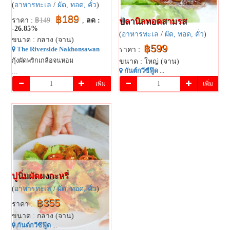
(
อาหารทะเล
/
ผัด, ทอด, คั่ว
)
฿189
ราคา :
฿149
,
ลด :
ปลานิลทอดสามรส
-26.85%
(
อาหารทะเล
/
ผัด, ทอด, คั่ว
)
ขนาด : กลาง (จาน)
฿599
The Riverside Nakhonsawan
ราคา :
กุ้งผัดพริกเกลือจนหอม
ขนาด : ใหญ่ (จาน)
...
กันต์กวีซีฟู๊ด
...
เพิ่ม
เพิ่ม
ปูนิ่มผัดผงกะหรี่
(
อาหารทะเล
/
ผัด, ทอด, คั่ว
)
฿355
ราคา :
ขนาด : กลาง (จาน)
กันต์กวีซีฟู๊ด
...