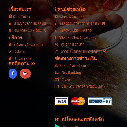
เกี่ยวกับเรา
ศุนย์ช่วยเหลือ
เกี่ยวกับเรา
คำถามที่พบบ่อย
นโยบายความปลดภัย
วิธีสั่งอาหารจากร้านอาหาร
ข้อตกลงและเงื่อนไข
วิธีลงทะเบียนแพ็กเกจ
บริการ
วิธีลงทะเบียนร้านอาหาร
คู่มือร้านอาหาร
แพ็คเกจร้านอาหาร
ดาวน์โหลดคู่มือร้านอาหาร
ติต่อเรา
ช่องทางการชำระเงิน
ร้านอาหาร
กดติดตาม
คิวอาร์โค้ดพร้อมเพย์
Net Banking
เงินสด
บัตร เดบิต/เครดิต (ออนไลน์)
ดาวน์โหลดแอพพลิเคชั่น