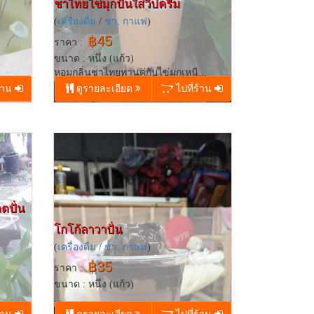
ชาไทยไข่มุกปั่นใส่วืปครีม
(
เครื่องดื่ม
/
ชา, กาแฟ
)
฿45
ราคา :
ขนาด : หนึ่ง (แก้ว)
หอมกลิ่นชาไทยทานคู่กับไข่มุกเหนี...
ร้าน
ดูรายละเอียด
ไปที่ร้าน
ตปั่น
โกโก้ลาวาปั่น
(
เครื่องดื่ม
/
ชา, กาแฟ
)
฿35
ราคา :
ขนาด : หนึ่ง (แก้ว)
...