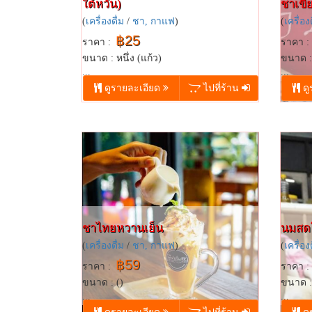
ใต้หวัน)
ชาเขีย
(
เครื่องดื่ม
/
ชา, กาแฟ
)
(
เครื่องด
฿25
ราคา :
ราคา :
ขนาด : หนึ่ง (แก้ว)
ขนาด : 
...
...
ดูรายละเอียด
ไปที่ร้าน
ดู
ชาไทย​หวานเย็น​
นมสดโ
(
เครื่องดื่ม
/
ชา, กาแฟ
)
(
เครื่องด
฿59
ราคา :
ราคา :
ขนาด : ()
ขนาด : 
...
...