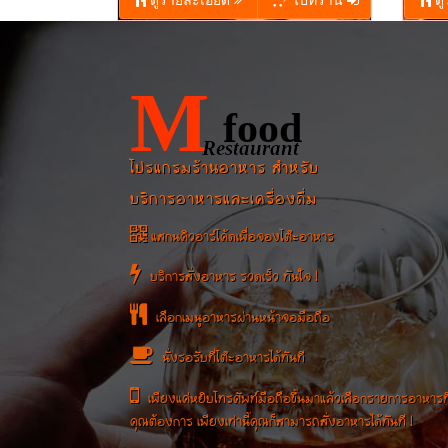
ดูรายละเอียด
ไปที่ร้าน
ดู
M
food
Restaurant
โปรแกรมร้านอาหาร สำหรับ
บริการอาหารและเครื่องดื่ม
แสกนคิวอาร์โค้ดเพื่อจองโต๊ะอาหาร
บริการสั่งอาหาร รวดเร็ว ทันใจ !
เลือกเมนูอาหารผ่านหน้าจอมือถือ
นั่งรอรับที่โต๊ะอาหารได้ทันที
เพียงแค่หยิบโทรศัพท์มือถือขึ้นมาแล้วเลือกรายการอาหารที
คุณต้องการ เพียงเท่านี้คุณก็สามารถสั่งอาหารได้ทันที !