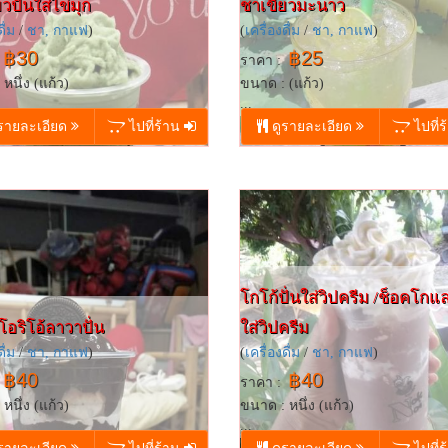
วปั่นใส่ไข่มุก
ชาเขียวมะนาว
ื่ม
/
ชา, กาแฟ
)
(
เครื่องดื่ม
/
ชา, กาแฟ
)
฿30
฿25
ราคา :
หนึ่ง (แก้ว)
ขนาด : (แก้ว)
...
รายละเอียด
ไปที่ร้าน
ดูรายละเอียด
ไปที่
โกโก้ปั่นใส่วิปครีม /ช็อคโกแล
อริโอ้ลาวาปั่น
ใส่วิปครีม
ื่ม
/
ชา, กาแฟ
)
(
เครื่องดื่ม
/
ชา, กาแฟ
)
฿40
฿40
ราคา :
หนึ่ง (แก้ว)
ขนาด : หนึ่ง (แก้ว)
...