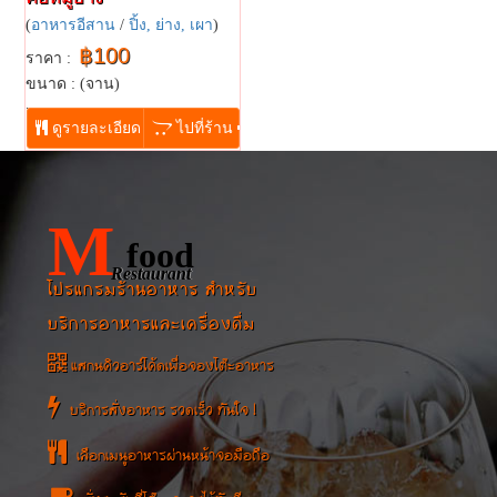
(
อาหารอีสาน
/
ปิ้ง, ย่าง, เผา
)
฿100
ราคา :
ขนาด : (จาน)
...
ดูรายละเอียด
ไปที่ร้าน
M
food
Restaurant
โปรแกรมร้านอาหาร สำหรับ
บริการอาหารและเครื่องดื่ม
แสกนคิวอาร์โค้ดเพื่อจองโต๊ะอาหาร
บริการสั่งอาหาร รวดเร็ว ทันใจ !
เลือกเมนูอาหารผ่านหน้าจอมือถือ