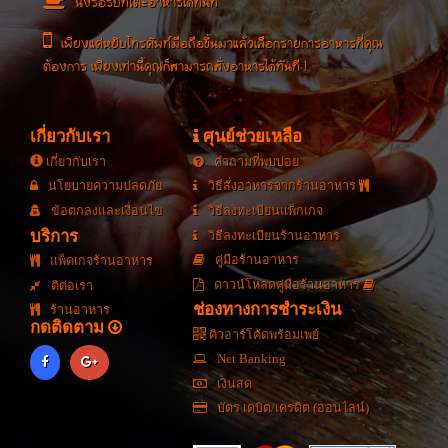
นั่งรอรับที่โต๊ะอาหารได้ทันที
เพียงแค่หยิบโทรศัพท์มือถือขึ้นมาแล้วเลือกรายการอาหารที่คุณ
ต้องการ เพียงเท่านี้คุณก็สามารถสั่งอาหารได้ทันที !
เกี่ยวกับเรา
ศุนย์ช่วยเหลือ
เกี่ยวกับเรา
คำถามที่พบบ่อย
นโยบายความปลดภัย
วิธีสั่งอาหารจากร้านอาหาร
ข้อตกลงและเงื่อนไข
วิธีลงทะเบียนแพ็กเกจ
บริการ
วิธีลงทะเบียนร้านอาหาร
คู่มือร้านอาหาร
แพ็คเกจร้านอาหาร
ดาวน์โหลดคู่มือร้านอาหาร
ติต่อเรา
ช่องทางการชำระเงิน
ร้านอาหาร
กดติดตาม
คิวอาร์โค้ดพร้อมเพย์
Net Banking
เงินสด
บัตร เดบิต/เครดิต (ออนไลน์)