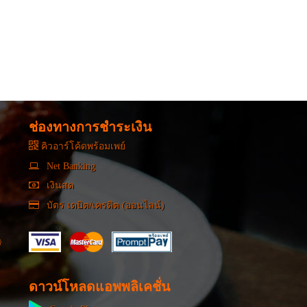
ช่องทางการชำระเงิน
คิวอาร์โค้ดพร้อมเพย์
Net Banking
เงินสด
บัตร เดบิต/เครดิต (ออนไลน์)
ดาวน์โหลดแอพพลิเคชั่น