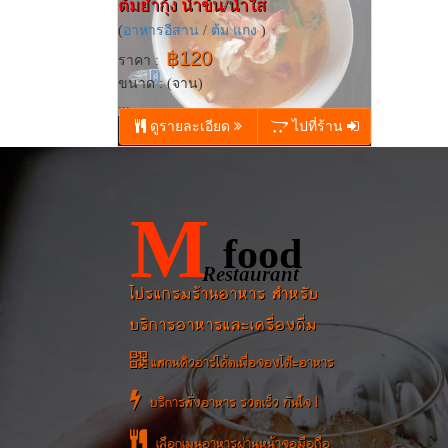
ต้มยำกุ้ง น้ำข้น/น้ำใส
(
อาหารอีสาน
/
ต้ม แกง
)
฿120
ราคา :
ขนาด : (จาน)
...
ดูรายละเอียด
ไปที่ร้าน
M
food
Restaurant
โปรแกรมร้านอาหาร สำหรับ
บริการอาหารและเครื่องดื่ม
แสกนคิวอาร์โค้ดเพื่อจองโต๊ะอาหาร
บริการสั่งอาหาร รวดเร็ว ทันใจ !
เลือกเมนูอาหารผ่านหน้าจอมือถือ