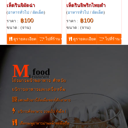
เห็ดรินจิผัดฉ่า
เห็ดรินจิพริกไทยดำ
(
อาหารทั่วไป
/
ผัดเผ็ด
)
(
อาหารทั่วไป
/
ผัดเผ็ด
)
฿100
฿100
ราคา :
ราคา :
ขนาด : (จาน)
ขนาด : (จาน)
...
...
ดูรายละเอียด
ไปที่ร้าน
ดูรายละเอียด
ไปที่ร้าน
M
food
Restaurant
โปรแกรมร้านอาหาร สำหรับ
บริการอาหารและเครื่องดื่ม
แสกนคิวอาร์โค้ดเพื่อจองโต๊ะอาหาร
บริการสั่งอาหาร รวดเร็ว ทันใจ !
เลือกเมนูอาหารผ่านหน้าจอมือถือ