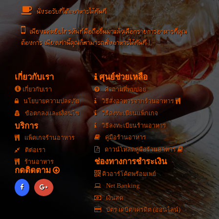
นั่งรอรับที่โต๊ะอาหารได้ทันที
เพียงแค่หยิบโทรศัพท์มือถือขึ้นมาแล้วเลือกรายการอาหารที่คุณ
ต้องการ เพียงเท่านี้คุณก็สามารถสั่งอาหารได้ทันที !
เกี่ยวกับเรา
ศุนย์ช่วยเหลือ
เกี่ยวกับเรา
คำถามที่พบบ่อย
นโยบายความปลดภัย
วิธีสั่งอาหารจากร้านอาหาร
ข้อตกลงและเงื่อนไข
วิธีลงทะเบียนแพ็กเกจ
บริการ
วิธีลงทะเบียนร้านอาหาร
คู่มือร้านอาหาร
แพ็คเกจร้านอาหาร
ดาวน์โหลดคู่มือร้านอาหาร
ติต่อเรา
ช่องทางการชำระเงิน
ร้านอาหาร
กดติดตาม
คิวอาร์โค้ดพร้อมเพย์
Net Banking
เงินสด
บัตร เดบิต/เครดิต (ออนไลน์)