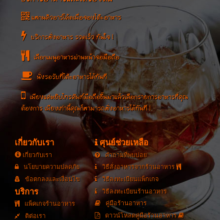
แสกนคิวอาร์โค้ดเพื่อจองโต๊ะอาหาร
บริการสั่งอาหาร รวดเร็ว ทันใจ !
เลือกเมนูอาหารผ่านหน้าจอมือถือ
นั่งรอรับที่โต๊ะอาหารได้ทันที
เพียงแค่หยิบโทรศัพท์มือถือขึ้นมาแล้วเลือกรายการอาหารที่คุณ
ต้องการ เพียงเท่านี้คุณก็สามารถสั่งอาหารได้ทันที !
เกี่ยวกับเรา
ศุนย์ช่วยเหลือ
เกี่ยวกับเรา
คำถามที่พบบ่อย
นโยบายความปลดภัย
วิธีสั่งอาหารจากร้านอาหาร
ข้อตกลงและเงื่อนไข
วิธีลงทะเบียนแพ็กเกจ
บริการ
วิธีลงทะเบียนร้านอาหาร
คู่มือร้านอาหาร
แพ็คเกจร้านอาหาร
ดาวน์โหลดคู่มือร้านอาหาร
ติต่อเรา