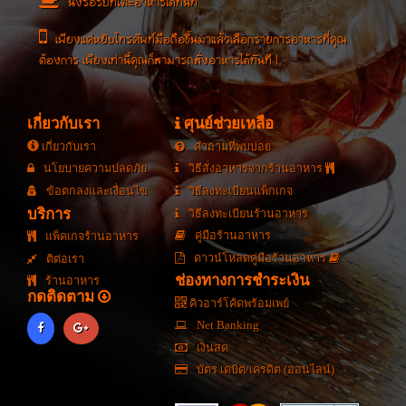
นั่งรอรับที่โต๊ะอาหารได้ทันที
เพียงแค่หยิบโทรศัพท์มือถือขึ้นมาแล้วเลือกรายการอาหารที่คุณ
ต้องการ เพียงเท่านี้คุณก็สามารถสั่งอาหารได้ทันที !
เกี่ยวกับเรา
ศุนย์ช่วยเหลือ
เกี่ยวกับเรา
คำถามที่พบบ่อย
นโยบายความปลดภัย
วิธีสั่งอาหารจากร้านอาหาร
ข้อตกลงและเงื่อนไข
วิธีลงทะเบียนแพ็กเกจ
บริการ
วิธีลงทะเบียนร้านอาหาร
คู่มือร้านอาหาร
แพ็คเกจร้านอาหาร
ดาวน์โหลดคู่มือร้านอาหาร
ติต่อเรา
ช่องทางการชำระเงิน
ร้านอาหาร
กดติดตาม
คิวอาร์โค้ดพร้อมเพย์
Net Banking
เงินสด
บัตร เดบิต/เครดิต (ออนไลน์)