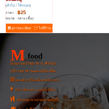
(
ทั่วไป
/
ใส้กรอก
)
฿25
ราคา :
ขนาด : กลาง (ชิ้น)
...
ดูรายละเอียด
ไปที่ร้าน
M
food
Restaurant
โปรแกรมร้านอาหาร สำหรับ
บริการอาหารและเครื่องดื่ม
แสกนคิวอาร์โค้ดเพื่อจองโต๊ะอาหาร
บริการสั่งอาหาร รวดเร็ว ทันใจ !
เลือกเมนูอาหารผ่านหน้าจอมือถือ