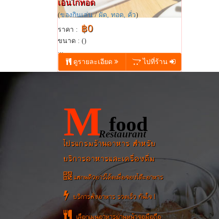
เอ็นไก่ทอด
(
ของกินเล่น
/
ผัด, ทอด, คั่ว
)
฿0
ราคา :
ขนาด : ()
...
ดูรายละเอียด
ไปที่ร้าน
M
food
Restaurant
โปรแกรมร้านอาหาร สำหรับ
บริการอาหารและเครื่องดื่ม
แสกนคิวอาร์โค้ดเพื่อจองโต๊ะอาหาร
บริการสั่งอาหาร รวดเร็ว ทันใจ !
เลือกเมนูอาหารผ่านหน้าจอมือถือ