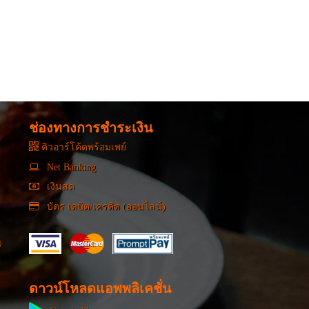
ช่องทางการชำระเงิน
คิวอาร์โค้ดพร้อมเพย์
Net Banking
เงินสด
บัตร เดบิต/เครดิต (ออนไลน์)
ดาวน์โหลดแอพพลิเคชั่น