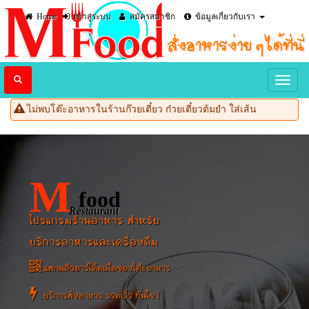
Home
เข้าสู่ระบบ
สมัครสมาชิก
ข้อมูลเกี่ยวกับเรา
ไม่พบโต๊ะอาหารในร้านก๊วยเตี๋ยว ก๋วยเตี๋ยวต้มยำ ใส่เส้น
M
food
Restaurant
โปรแกรมร้านอาหาร สำหรับ
บริการอาหารและเครื่องดื่ม
แสกนคิวอาร์โค้ดเพื่อจองโต๊ะอาหาร
บริการสั่งอาหาร รวดเร็ว ทันใจ !