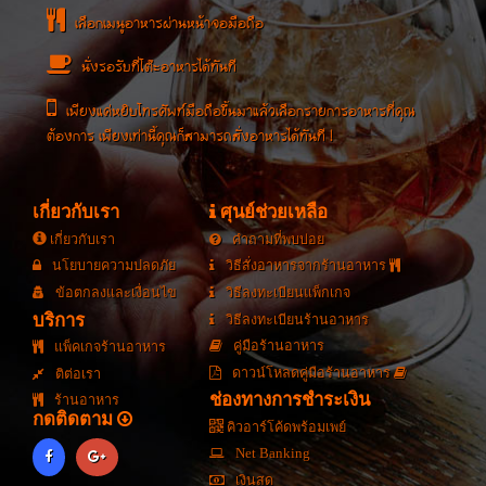
เลือกเมนูอาหารผ่านหน้าจอมือถือ
นั่งรอรับที่โต๊ะอาหารได้ทันที
เพียงแค่หยิบโทรศัพท์มือถือขึ้นมาแล้วเลือกรายการอาหารที่คุณ
ต้องการ เพียงเท่านี้คุณก็สามารถสั่งอาหารได้ทันที !
เกี่ยวกับเรา
ศุนย์ช่วยเหลือ
เกี่ยวกับเรา
คำถามที่พบบ่อย
นโยบายความปลดภัย
วิธีสั่งอาหารจากร้านอาหาร
ข้อตกลงและเงื่อนไข
วิธีลงทะเบียนแพ็กเกจ
บริการ
วิธีลงทะเบียนร้านอาหาร
คู่มือร้านอาหาร
แพ็คเกจร้านอาหาร
ดาวน์โหลดคู่มือร้านอาหาร
ติต่อเรา
ช่องทางการชำระเงิน
ร้านอาหาร
กดติดตาม
คิวอาร์โค้ดพร้อมเพย์
Net Banking
เงินสด