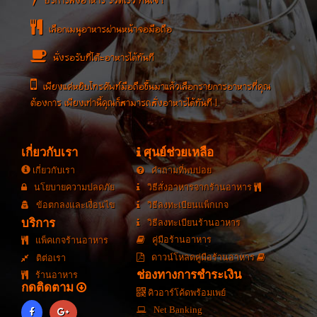
บริการสั่งอาหาร รวดเร็ว ทันใจ !
เลือกเมนูอาหารผ่านหน้าจอมือถือ
นั่งรอรับที่โต๊ะอาหารได้ทันที
เพียงแค่หยิบโทรศัพท์มือถือขึ้นมาแล้วเลือกรายการอาหารที่คุณ
ต้องการ เพียงเท่านี้คุณก็สามารถสั่งอาหารได้ทันที !
เกี่ยวกับเรา
ศุนย์ช่วยเหลือ
เกี่ยวกับเรา
คำถามที่พบบ่อย
นโยบายความปลดภัย
วิธีสั่งอาหารจากร้านอาหาร
ข้อตกลงและเงื่อนไข
วิธีลงทะเบียนแพ็กเกจ
บริการ
วิธีลงทะเบียนร้านอาหาร
คู่มือร้านอาหาร
แพ็คเกจร้านอาหาร
ดาวน์โหลดคู่มือร้านอาหาร
ติต่อเรา
ช่องทางการชำระเงิน
ร้านอาหาร
กดติดตาม
คิวอาร์โค้ดพร้อมเพย์
Net Banking