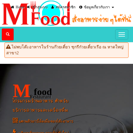
Home
เข้าสู่ระบบ
สมัครสมาชิก
ข้อมูลเกี่ยวกับเรา
ไม่พบโต๊ะอาหารในร้านก๊วยเตี๋ยว ชุกรีก๋วยเตี๋ยวเรือ ณ หาดใหญ่
สาขา2
M
food
Restaurant
โปรแกรมร้านอาหาร สำหรับ
บริการอาหารและเครื่องดื่ม
แสกนคิวอาร์โค้ดเพื่อจองโต๊ะอาหาร