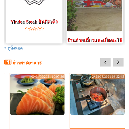
Yindee Steak ยินดีสเต็ก
ร้านก๋วยเตี๋ยวและเป็ดพะโล้
ดูทั้งหมด
ร้านก๋วยเตี๋ยวเปิด (จ.- ศ.)
09.00น.-15.00น. (ส.- อ.)
prev
next
ข่าวสารอาหาร
09.00น.-13.00น.
:08
01/09/2021 10:07:36
28/08/2021 08:32:45