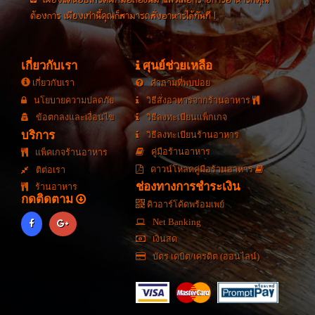
เพียงแค่หยิบโทรศัพท์มือถือขึ้นมาแล้วเลือกรายการอาหารที่คุณ
ต้องการ เพียงเท่านี้คุณก็สามารถสั่งอาหารได้ทันที !
เกี่ยวกับเรา
ศุนย์ช่วยเหลือ
เกี่ยวกับเรา
คำถามที่พบบ่อย
นโยบายความปลดภัย
วิธีสั่งอาหารจากร้านอาหาร
ข้อตกลงและเงื่อนไข
วิธีลงทะเบียนแพ็กเกจ
บริการ
วิธีลงทะเบียนร้านอาหาร
คู่มือร้านอาหาร
แพ็คเกจร้านอาหาร
ดาวน์โหลดคู่มือร้านอาหาร
ติต่อเรา
ช่องทางการชำระเงิน
ร้านอาหาร
กดติดตาม
คิวอาร์โค้ดพร้อมเพย์
Net Banking
เงินสด
บัตร เดบิต/เครดิต (ออนไลน์)