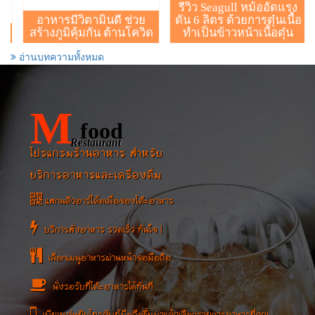
รีวิว Seagull หม้ออัดแรง
อาหารมีวิตามินดี ช่วย
ดัน 6 ลิตร ด้วยการตุ๋นเนื้อ
สร้างภูมิคุ้มกัน ต้านโควิด
ทำเป็นข้าวหน้าเนื้อตุ๋น
อ่านบทความทั้งหมด
M
food
Restaurant
โปรแกรมร้านอาหาร สำหรับ
บริการอาหารและเครื่องดื่ม
แสกนคิวอาร์โค้ดเพื่อจองโต๊ะอาหาร
บริการสั่งอาหาร รวดเร็ว ทันใจ !
เลือกเมนูอาหารผ่านหน้าจอมือถือ
นั่งรอรับที่โต๊ะอาหารได้ทันที