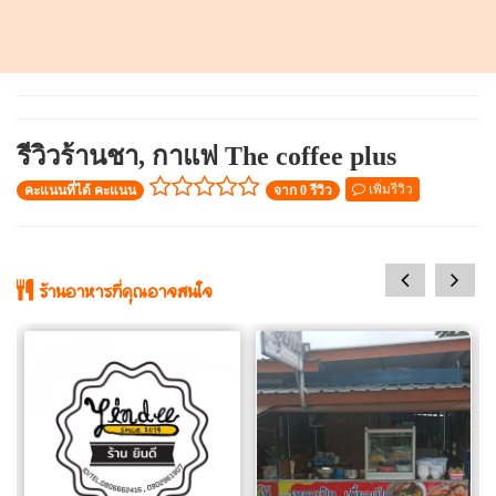
รีวิวร้านชา, กาแฟ The​ coffee​ ​plus
เพิ่มรีวิว
คะแนนที่ได้ คะแนน
จาก 0 รีวิว
prev
next
ร้านอาหารที่คุณอาจสนใจ