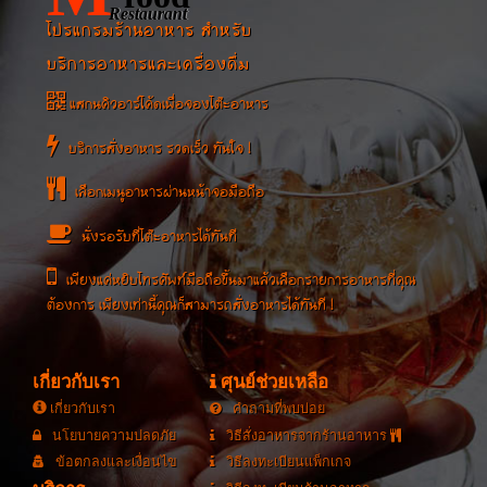
Restaurant
โปรแกรมร้านอาหาร สำหรับ
บริการอาหารและเครื่องดื่ม
แสกนคิวอาร์โค้ดเพื่อจองโต๊ะอาหาร
บริการสั่งอาหาร รวดเร็ว ทันใจ !
เลือกเมนูอาหารผ่านหน้าจอมือถือ
นั่งรอรับที่โต๊ะอาหารได้ทันที
เพียงแค่หยิบโทรศัพท์มือถือขึ้นมาแล้วเลือกรายการอาหารที่คุณ
ต้องการ เพียงเท่านี้คุณก็สามารถสั่งอาหารได้ทันที !
เกี่ยวกับเรา
ศุนย์ช่วยเหลือ
เกี่ยวกับเรา
คำถามที่พบบ่อย
นโยบายความปลดภัย
วิธีสั่งอาหารจากร้านอาหาร
ข้อตกลงและเงื่อนไข
วิธีลงทะเบียนแพ็กเกจ