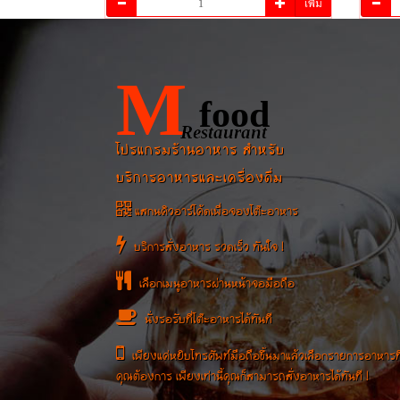
เพิ่ม
M
food
Restaurant
โปรแกรมร้านอาหาร สำหรับ
บริการอาหารและเครื่องดื่ม
แสกนคิวอาร์โค้ดเพื่อจองโต๊ะอาหาร
บริการสั่งอาหาร รวดเร็ว ทันใจ !
เลือกเมนูอาหารผ่านหน้าจอมือถือ
นั่งรอรับที่โต๊ะอาหารได้ทันที
เพียงแค่หยิบโทรศัพท์มือถือขึ้นมาแล้วเลือกรายการอาหารที
คุณต้องการ เพียงเท่านี้คุณก็สามารถสั่งอาหารได้ทันที !