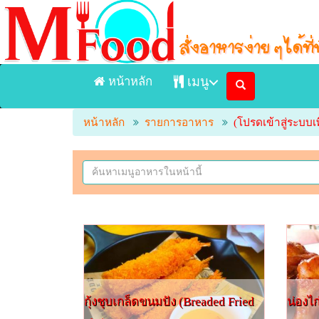
หน้าหลัก
เมนู
หน้าหลัก
รายการอาหาร
(โปรดเข้าสู่ระบบเพ
หน้าแรก
เมนูอาหารจัดส่ง Delivery
เมนูอาหารในร้าน
ร้านอาหาร
กุ้งชุบเกล็ดขนมปัง (Breaded Fried
น่องไ