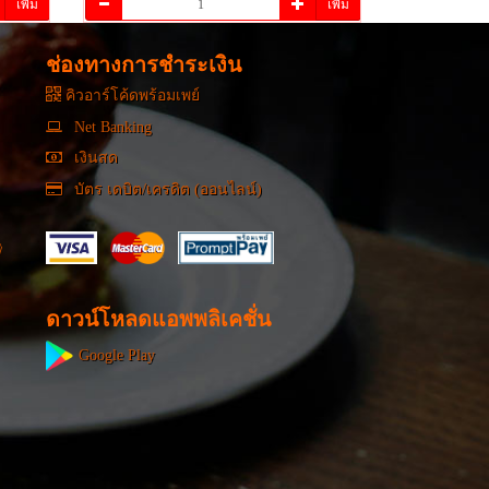
เพิ่ม
เพิ่ม
ช่องทางการชำระเงิน
คิวอาร์โค้ดพร้อมเพย์
Net Banking
เงินสด
บัตร เดบิต/เครดิต (ออนไลน์)
ดาวน์โหลดแอพพลิเคชั่น
Google Play