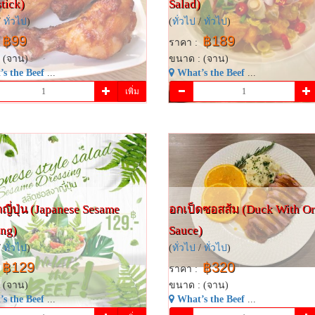
tick)
Salad)
/
ทั่วไป
)
(
ทั่วไป
/
ทั่วไป
)
฿99
฿189
ราคา :
 (จาน)
ขนาด : (จาน)
s the Beef
...
What’s the Beef
...
เพิ่ม
ญี่ปุ่น (Japanese Sesame
อกเป็ดซอสส้ม (Duck With O
ing)
Sauce)
/
ทั่วไป
)
(
ทั่วไป
/
ทั่วไป
)
฿129
฿320
ราคา :
 (จาน)
ขนาด : (จาน)
s the Beef
...
What’s the Beef
...