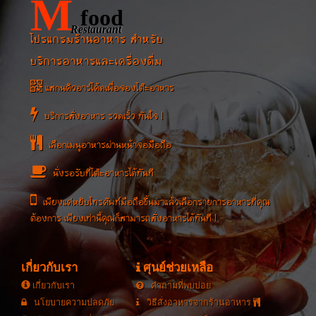
M
food
Restaurant
โปรแกรมร้านอาหาร สำหรับ
บริการอาหารและเครื่องดื่ม
แสกนคิวอาร์โค้ดเพื่อจองโต๊ะอาหาร
บริการสั่งอาหาร รวดเร็ว ทันใจ !
เลือกเมนูอาหารผ่านหน้าจอมือถือ
นั่งรอรับที่โต๊ะอาหารได้ทันที
เพียงแค่หยิบโทรศัพท์มือถือขึ้นมาแล้วเลือกรายการอาหารที่คุณ
ต้องการ เพียงเท่านี้คุณก็สามารถสั่งอาหารได้ทันที !
เกี่ยวกับเรา
ศุนย์ช่วยเหลือ
เกี่ยวกับเรา
คำถามที่พบบ่อย
นโยบายความปลดภัย
วิธีสั่งอาหารจากร้านอาหาร