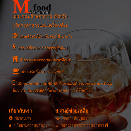
M
food
Restaurant
โปรแกรมร้านอาหาร สำหรับ
บริการอาหารและเครื่องดื่ม
แสกนคิวอาร์โค้ดเพื่อจองโต๊ะอาหาร
บริการสั่งอาหาร รวดเร็ว ทันใจ !
เลือกเมนูอาหารผ่านหน้าจอมือถือ
นั่งรอรับที่โต๊ะอาหารได้ทันที
เพียงแค่หยิบโทรศัพท์มือถือขึ้นมาแล้วเลือกรายการอาหารที่คุณ
ต้องการ เพียงเท่านี้คุณก็สามารถสั่งอาหารได้ทันที !
เกี่ยวกับเรา
ศุนย์ช่วยเหลือ
เกี่ยวกับเรา
คำถามที่พบบ่อย
นโยบายความปลดภัย
วิธีสั่งอาหารจากร้านอาหาร