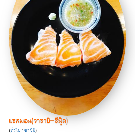
แซลมอน(วาซาบิ-ซีฟู๊ด)
(
ทั่วไป
/
ซาชิมิ
)