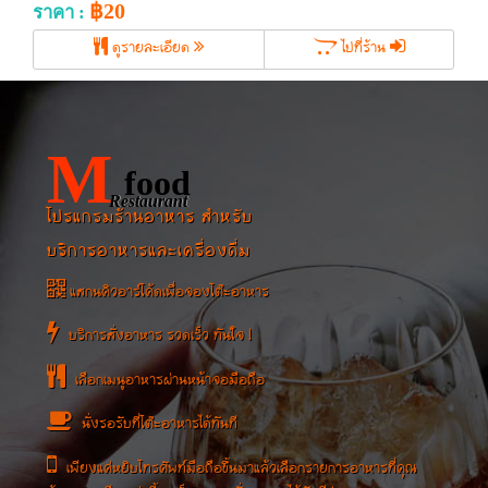
฿20
ราคา :
ดูรายละเอียด
ไปที่ร้าน
M
food
Restaurant
โปรแกรมร้านอาหาร สำหรับ
บริการอาหารและเครื่องดื่ม
แสกนคิวอาร์โค้ดเพื่อจองโต๊ะอาหาร
บริการสั่งอาหาร รวดเร็ว ทันใจ !
เลือกเมนูอาหารผ่านหน้าจอมือถือ
นั่งรอรับที่โต๊ะอาหารได้ทันที
เพียงแค่หยิบโทรศัพท์มือถือขึ้นมาแล้วเลือกรายการอาหารที่คุณ