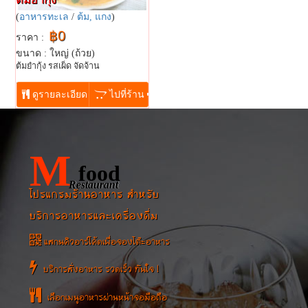
(
อาหารทะเล
/
ต้ม, แกง
)
฿0
ราคา :
ขนาด : ใหญ่ (ถ้วย)
ต้มยำกุ้ง รสเผ็ด จัดจ้าน
...
ดูรายละเอียด
ไปที่ร้าน
M
food
Restaurant
โปรแกรมร้านอาหาร สำหรับ
บริการอาหารและเครื่องดื่ม
แสกนคิวอาร์โค้ดเพื่อจองโต๊ะอาหาร
บริการสั่งอาหาร รวดเร็ว ทันใจ !
เลือกเมนูอาหารผ่านหน้าจอมือถือ