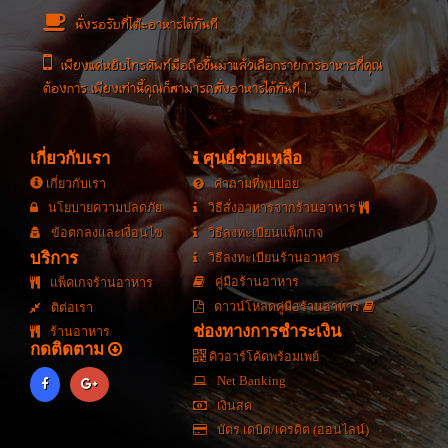
นั่งรอรับที่โต๊ะอาหารได้ทันที
เพียงแค่หยิบโทรศัพท์มือถือขึ้นมาแล้วเลือกรายการอาหารที่คุณ
ต้องการ เพียงเท่านี้คุณก็สามารถสั่งอาหารได้ทันที !
เกี่ยวกับเรา
ศุนย์ช่วยเหลือ
เกี่ยวกับเรา
คำถามที่พบบ่อย
นโยบายความปลดภัย
วิธีสั่งอาหารจากร้านอาหาร
ข้อตกลงและเงื่อนไข
วิธีลงทะเบียนแพ็กเกจ
บริการ
วิธีลงทะเบียนร้านอาหาร
คู่มือร้านอาหาร
แพ็คเกจร้านอาหาร
ดาวน์โหลดคู่มือร้านอาหาร
ติต่อเรา
ช่องทางการชำระเงิน
ร้านอาหาร
กดติดตาม
คิวอาร์โค้ดพร้อมเพย์
Net Banking
เงินสด
บัตร เดบิต/เครดิต (ออนไลน์)