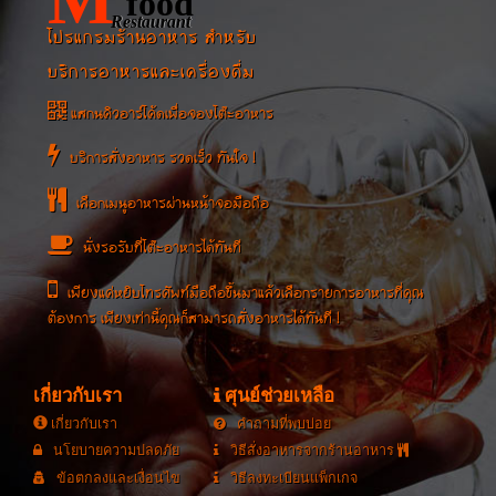
food
Restaurant
โปรแกรมร้านอาหาร สำหรับ
บริการอาหารและเครื่องดื่ม
แสกนคิวอาร์โค้ดเพื่อจองโต๊ะอาหาร
บริการสั่งอาหาร รวดเร็ว ทันใจ !
เลือกเมนูอาหารผ่านหน้าจอมือถือ
นั่งรอรับที่โต๊ะอาหารได้ทันที
เพียงแค่หยิบโทรศัพท์มือถือขึ้นมาแล้วเลือกรายการอาหารที่คุณ
ต้องการ เพียงเท่านี้คุณก็สามารถสั่งอาหารได้ทันที !
เกี่ยวกับเรา
ศุนย์ช่วยเหลือ
เกี่ยวกับเรา
คำถามที่พบบ่อย
นโยบายความปลดภัย
วิธีสั่งอาหารจากร้านอาหาร
ข้อตกลงและเงื่อนไข
วิธีลงทะเบียนแพ็กเกจ