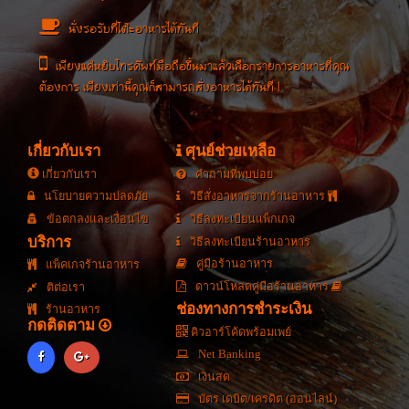
นั่งรอรับที่โต๊ะอาหารได้ทันที
เพียงแค่หยิบโทรศัพท์มือถือขึ้นมาแล้วเลือกรายการอาหารที่คุณ
ต้องการ เพียงเท่านี้คุณก็สามารถสั่งอาหารได้ทันที !
เกี่ยวกับเรา
ศุนย์ช่วยเหลือ
เกี่ยวกับเรา
คำถามที่พบบ่อย
นโยบายความปลดภัย
วิธีสั่งอาหารจากร้านอาหาร
ข้อตกลงและเงื่อนไข
วิธีลงทะเบียนแพ็กเกจ
บริการ
วิธีลงทะเบียนร้านอาหาร
คู่มือร้านอาหาร
แพ็คเกจร้านอาหาร
ดาวน์โหลดคู่มือร้านอาหาร
ติต่อเรา
ช่องทางการชำระเงิน
ร้านอาหาร
กดติดตาม
คิวอาร์โค้ดพร้อมเพย์
Net Banking
เงินสด
บัตร เดบิต/เครดิต (ออนไลน์)