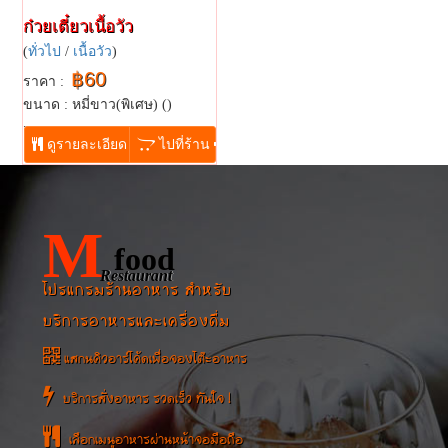
ก๋วยเตี๋ยวเนื้อวัว
(
ทั่วไป
/
เนื้อวัว
)
฿60
ราคา :
ขนาด : หมี่ขาว(พิเศษ)​ ()
...
ดูรายละเอียด
ไปที่ร้าน
M
food
Restaurant
โปรแกรมร้านอาหาร สำหรับ
บริการอาหารและเครื่องดื่ม
แสกนคิวอาร์โค้ดเพื่อจองโต๊ะอาหาร
บริการสั่งอาหาร รวดเร็ว ทันใจ !
เลือกเมนูอาหารผ่านหน้าจอมือถือ