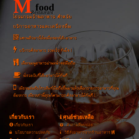
M
food
Restaurant
โปรแกรมร้านอาหาร สำหรับ
บริการอาหารและเครื่องดื่ม
แสกนคิวอาร์โค้ดเพื่อจองโต๊ะอาหาร
บริการสั่งอาหาร รวดเร็ว ทันใจ !
เลือกเมนูอาหารผ่านหน้าจอมือถือ
นั่งรอรับที่โต๊ะอาหารได้ทันที
เพียงแค่หยิบโทรศัพท์มือถือขึ้นมาแล้วเลือกรายการอาหารที่คุณ
ต้องการ เพียงเท่านี้คุณก็สามารถสั่งอาหารได้ทันที !
เกี่ยวกับเรา
ศุนย์ช่วยเหลือ
เกี่ยวกับเรา
คำถามที่พบบ่อย
นโยบายความปลดภัย
วิธีสั่งอาหารจากร้านอาหาร