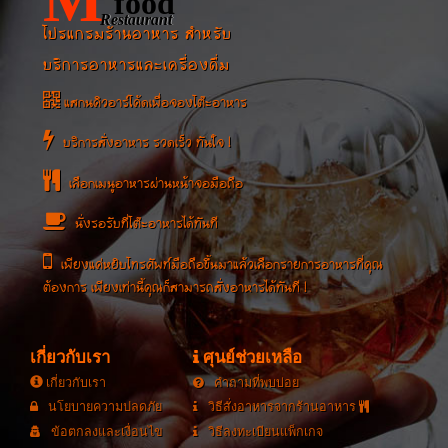
food
Restaurant
โปรแกรมร้านอาหาร สำหรับ
บริการอาหารและเครื่องดื่ม
แสกนคิวอาร์โค้ดเพื่อจองโต๊ะอาหาร
บริการสั่งอาหาร รวดเร็ว ทันใจ !
เลือกเมนูอาหารผ่านหน้าจอมือถือ
นั่งรอรับที่โต๊ะอาหารได้ทันที
เพียงแค่หยิบโทรศัพท์มือถือขึ้นมาแล้วเลือกรายการอาหารที่คุณ
ต้องการ เพียงเท่านี้คุณก็สามารถสั่งอาหารได้ทันที !
เกี่ยวกับเรา
ศุนย์ช่วยเหลือ
เกี่ยวกับเรา
คำถามที่พบบ่อย
นโยบายความปลดภัย
วิธีสั่งอาหารจากร้านอาหาร
ข้อตกลงและเงื่อนไข
วิธีลงทะเบียนแพ็กเกจ